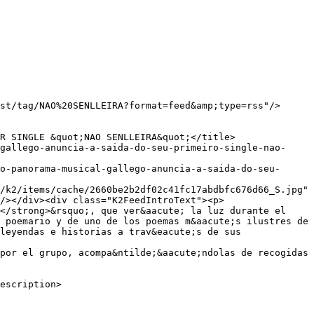
/></div><div class="K2FeedIntroText"><p>
</strong>&rsquo;, que ver&aacute; la luz durante el 
 poemario y de uno de los poemas m&aacute;s ilustres de 
leyendas e historias a trav&eacute;s de sus 
por el grupo, acompa&ntilde;&aacute;ndolas de recogidas 
escription>
