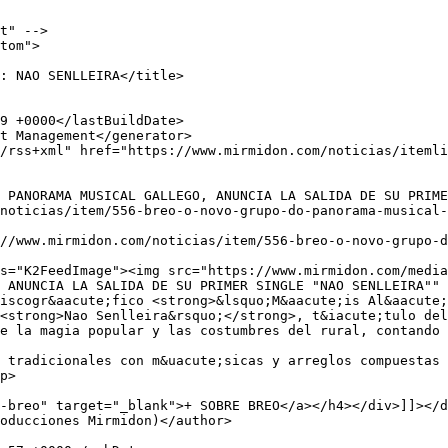
t" -->

tom">

, ANUNCIA LA SALIDA DE SU PRIMER SINGLE "NAO SENLLEIRA"" 
iscogr&aacute;fico <strong>&lsquo;M&aacute;is Al&aacute;
<strong>Nao Senlleira&rsquo;</strong>, t&iacute;tulo del
e la magia popular y las costumbres del rural, contando 
 tradicionales con m&uacute;sicas y arreglos compuestas 
p>

-breo" target="_blank">+ SOBRE BREO</a></h4></div>]]></d