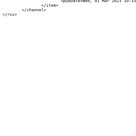
			<pubDate>Wed, 01 Mar 2023 10:33:57 +0000</pubDate>

		</item>

	</channel>
