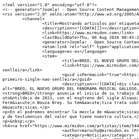
<?xml version="1.0" encoding="utf-8"?>

<!-- generator="Joomla! - Open Source Content Managemen
<rss version="2.0" xmlns:atom="http://www.w3.org/2005/A
	<channel>

		<title>Mostrando artículos por etiqueta: NAO SENLLEIRA</title>

		<description><![CDATA[]]></description>

		<link>https://www.mirmidon.com</link>

		<lastBuildDate>Thu, 06 Aug 2026 08:45:29 +0000</lastBuildDate>

		<generator>Joomla! - Open Source Content Management</generator>

		<atom:link rel="self" type="application/rss+xml" href="https://www.mirmidon.com/noticias/itemlist/tag/NAO%20SENLLEIRA?format=feed&amp;type=rss"/>

		<language>es-es</language>

		<item>

			<title>BREO, EL NUEVO GRUPO DEL PANORAMA MUSICAL GALLEGO, ANUNCIA LA SALIDA DE SU PRIMER SINGLE &quot;NAO SENLLEIRA&quot;</title>

			<link>https://www.mirmidon.com/noticias/item/556-breo-o-novo-grupo-do-panorama-musical-gallego-anuncia-a-saida-do-seu-primeiro-single-nao-
senlleira</link>

			<guid isPermaLink="true">https://www.mirmidon.com/noticias/item/556-breo-o-novo-grupo-do-panorama-musical-gallego-anuncia-a-saida-do-seu-
primeiro-single-nao-senlleira</guid>

			<description><![CDATA[<div class="K2FeedImage"><img src="https://www.mirmidon.com/media/k2/items/cache/2660be2b2df02c41fc17abdbfc676d66_S.jpg" 
alt="BREO, EL NUEVO GRUPO DEL PANORAMA MUSICAL GALLEGO
<strong>BREO</strong> anuncia el inicio de su trabajo d
oto&ntilde;o de 2023, con el esgtreno del sigle &lsquo;
Ferm&iacute;n Bouza Brey. Su tem&aacute;tica trata sobr
m&uacute;sicas.</p>

<p>En el podremos encontrar la mezcla de m&uacute;sicas
y de testimonios del valor que tiene nuestra cultura.</
<p>&nbsp;</p>

<h4><a href="https://www.mirmidon.com/artistas/item/544
			<author>maruchy@mirmidon.es (Producciones Mirmidon)</author>

			<category>Noticias</category>
