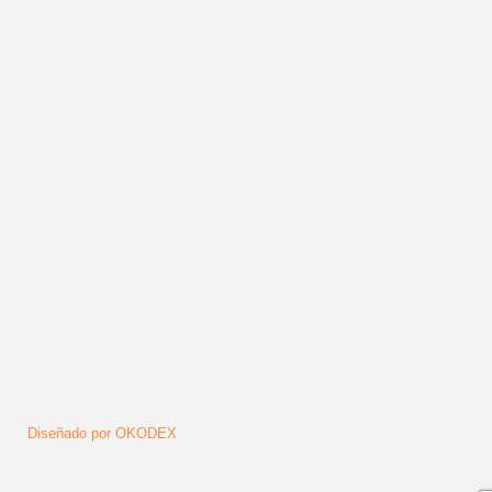
Publicado en
Noticias
Leer más ...
Síguenos
Diseñado por OKODEX