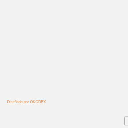
14
Siguiente
Final
Síguenos
Diseñado por OKODEX