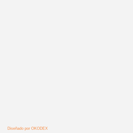
Mensaje
*
Enviar
Síguenos
Diseñado por OKODEX