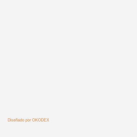
Publicado en
HAYDÉE MILANÉS & JAVIER COLINA
Leer más ...
Síguenos
Diseñado por OKODEX