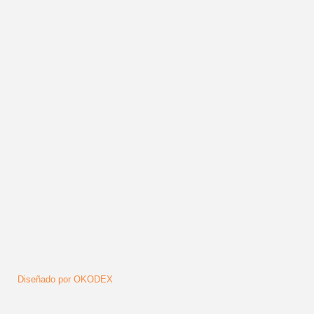
celtic connections
Más en esta categoría:
« M
Artículos relacionados (por etiqueta)
VIVI POZZEBON, la artista
volver arriba
Síguenos
Diseñado por OKODEX