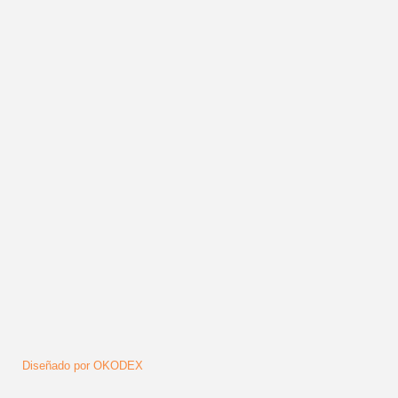
Publicado en
Multimedia
Más en esta categoría:
« El Naán estrena el videoclip ‘Cuando el 
(Official video) »
volver arriba
Síguenos
Diseñado por OKODEX