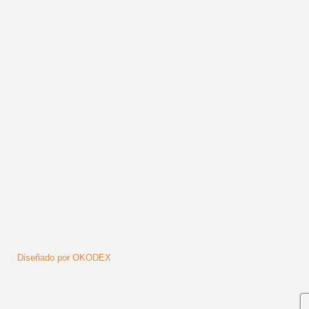
PRESENTA UNA EDICIÓN E
CHILE FRITO” (CD+DVD) »
volver arriba
Síguenos
Diseñado por OKODEX